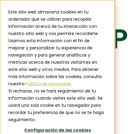
Este sitio web almacena cookies en tu
ordenador que se utilizan para recopilar
información acerca de tu interacción con
nuestro sitio web y nos permite recordarte.
Usamos esta información con el fin de
mejorar y personalizar tu experiencia de
navegación y para generar analíticas y
DOCUMENTO TÉCNICO
métricas acerca de nuestros visitantes en
este sitio web y otros medios. Para obtener
Manual de Almacenamiento y
más información sobre las cookies, consulta
nuestra
Política de privacidad
.
Manipulación de paneles sándwich
Si rechazas, no se hará seguimiento de tu
aislantes
información cuando visites este sitio web. Se
usará una sola cookie en tu navegador para
¡Completa el formulario para conseguir el
recordar tu preferencia de que no se te haga
documento técnico!
seguimiento.
Configuración de las cookies