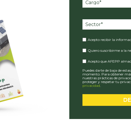
Acepto recibir la informa
Quiero suscribirme a la 
Acepto que AFEPP almacen
Puedes darte de baja de esta
momento. Para obtener más 
nuestras prácticas de priv
proteger y respetar tu priva
privacidad
.