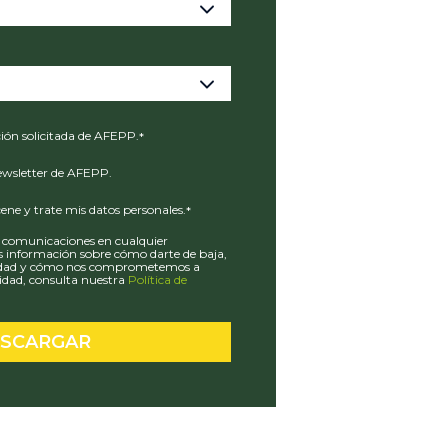
ción solicitada de AFEPP.
*
newsletter de AFEPP.
e y trate mis datos personales.
*
s comunicaciones en cualquier
información sobre cómo darte de baja,
acidad y cómo nos comprometemos a
cidad, consulta nuestra
Política de