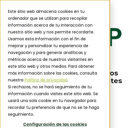
Este sitio web almacena cookies en tu
ordenador que se utilizan para recopilar
información acerca de tu interacción con
nuestro sitio web y nos permite recordarte.
Usamos esta información con el fin de
mejorar y personalizar tu experiencia de
navegación y para generar analíticas y
DOCUMENTO TÉCNICO
métricas acerca de nuestros visitantes en
este sitio web y otros medios. Para obtener
Sectorización contra incendios
más información sobre las cookies, consulta
con paneles sándwich aislantes
nuestra
Política de privacidad
.
Si rechazas, no se hará seguimiento de tu
información cuando visites este sitio web. Se
¡Completa el formulario para conseguir el
documento técnico!
usará una sola cookie en tu navegador para
recordar tu preferencia de que no se te haga
seguimiento.
Configuración de las cookies