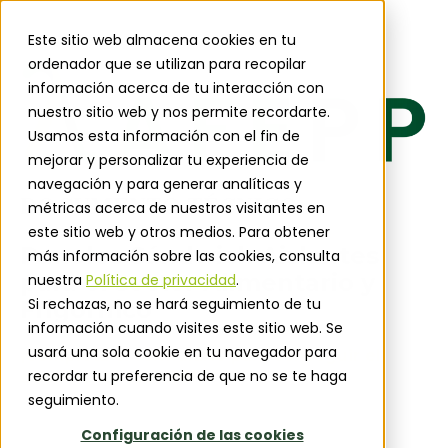
Este sitio web almacena cookies en tu
ordenador que se utilizan para recopilar
información acerca de tu interacción con
nuestro sitio web y nos permite recordarte.
Usamos esta información con el fin de
mejorar y personalizar tu experiencia de
navegación y para generar analíticas y
DOCUMENTO TÉCNICO
métricas acerca de nuestros visitantes en
este sitio web y otros medios. Para obtener
Paneles Sándwich Aislantes
más información sobre las cookies, consulta
para el sector Alimentario y
nuestra
Política de privacidad
.
Si rechazas, no se hará seguimiento de tu
Frigorífico
información cuando visites este sitio web. Se
usará una sola cookie en tu navegador para
¡Completa el formulario para conseguir el
recordar tu preferencia de que no se te haga
documento técnico!
seguimiento.
Configuración de las cookies